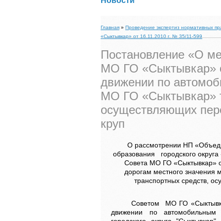
Новости
Главная
»
Проведение экспертиз нормативных пр
«Сыктывкар» от 16.11.2010 г. № 35/11-599
Постановление «О ме
МО ГО «Сыктывкар» от
движении по автомоб
МО ГО «Сыктывкар» т
осуществляющих пере
круп
О рассмотрении НП «Объеди
образования городского округа
Совета МО ГО «Сыктывкар» о
дорогам местного значения 
транспортных средств, о
Советом МО ГО «Сыктывкар» п
движении по автомобильным 