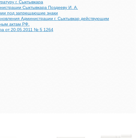
ратуру г. Сыктывкара
нистрации Сыктывкара Поздееву И. А.
нии под запрещающие знаки
ановления Администрации г. Сыктывкар действующим
ным актам РФ.
а от 20.05.2011 № 5 1264