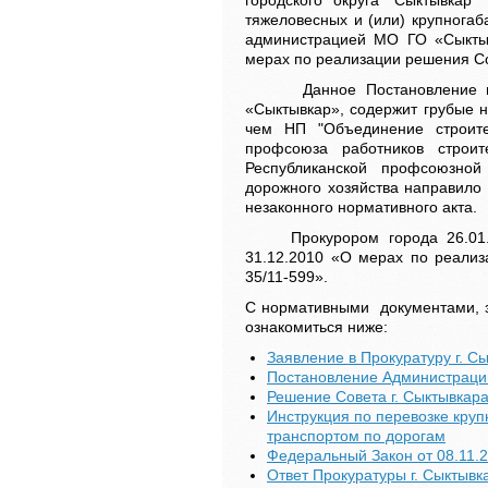
городского округа "Сыктывкар"
тяжеловесных и (или) крупногаб
администрацией МО ГО «Сыкты
мерах по реализации решения Со
Данное Постановление не 
«Сыктывкар», содержит грубые н
чем НП "Объединение строите
профсоюза работников строи
Республиканской профсоюзной
дорожного хозяйства
направило з
незаконного нормативного акта.
Прокурором города 26.01.20
31.12.2010 «О мерах по реализ
35/11-599».
С нормативными документами, з
ознакомиться ниже:
Заявление в Прокуратуру г. С
Постановление Администрации
Решение Совета г. Сыктывкара
Инструкция по перевозке кру
транспортом по дорогам
Федеральный Закон от 08.11.
Ответ Прокуратуры г. Сыктывк