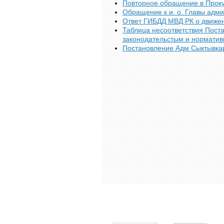
Повторное обращение в Проку
Обращение к и. о. Главы адми
Ответ ГИБДД МВД РК о движе
Таблица несоответствия Пост
законодательстым и норматив
Постановление Адм Сыктывкар