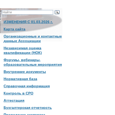
ИЗМЕНЕНИЯ С 01.03.2026 г.
Карта сайта
Организационные и контактные
данные Ассоциации
Независимая оценка
квалификации (НОК)
Форумы, вебинары,
образовательные мероприятия
Внутренние документы
Нормативная база
Справочная информация
Контроль в СРО
Аттестация
Бухгалтерская отчетность
Проведение экспертиз