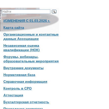
ИЗМЕНЕНИЯ С 01.03.2026 г.
Карта сайта
Организационные и контактные
данные Ассоциации
Независимая оценка
квалификации (НОК)
Форумы, вебинары,
образовательные мероприятия
Внутренние документы
Нормативная база
Справочная информация
Контроль в СРО
Аттестация
Бухгалтерская отчетность
Проведение экспертиз