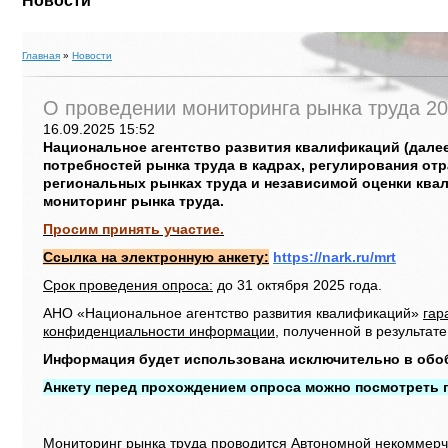
Новости
Главная
»
Новости
О проведении мониторинга рынка труда 20
16.09.2025 15:52
Национальное агентство развития квалификаций (далее
потребностей рынка труда в кадрах, регулирования от
региональных рынках труда и независимой оценки кв
мониторинг рынка труда.
Просим принять участие.
Ссылка на электронную анкету:
https://nark.ru/mrt
Срок проведения опроса:
до 31 октября 2025 года.
АНО «Национальное агентство развития квалификаций»
гар
конфиденциальности информации
, полученной в результат
Информация будет использована исключительно в обо
Анкету перед прохождением опроса можно посмотреть 
Мониторинг рынка труда проводится Автономной некоммер